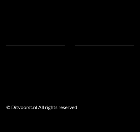
in
bed?
Natuurlijk!
Natuurlijk
slapen!
© Ditvoorst.nl All rights reserved
Werkgebied