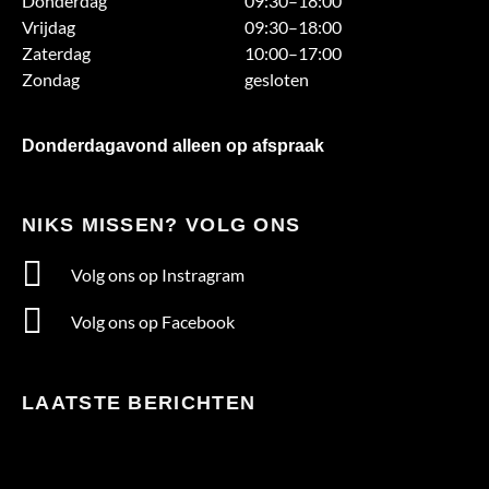
Donderdag
09:30–18:00
Vrijdag
09:30–18:00
Zaterdag
10:00–17:00
Zondag
gesloten
Donderdagavond alleen op afspraak
NIKS MISSEN? VOLG ONS
Volg ons op Instragram
Volg ons op Facebook
LAATSTE BERICHTEN
Te
warm