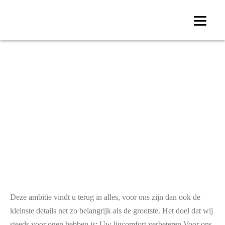
Onze winkel
Deze ambitie vindt u terug in alles, voor ons zijn dan ook de
kleinste details net zo belangrijk als de grootste. Het doel dat wij
steeds voor ogen hebben is: Uw ligcomfort verbeteren.Voor ons