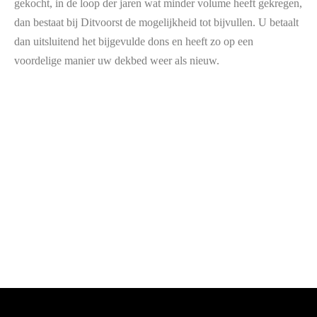
gekocht, in de loop der jaren wat minder volume heeft gekregen,
dan bestaat bij Ditvoorst de mogelijkheid tot bijvullen. U betaalt
dan uitsluitend het bijgevulde dons en heeft zo op een
voordelige manier uw dekbed weer als nieuw.