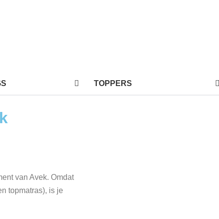
GS
TOPPERS
k
iment van Avek. Omdat
n topmatras), is je