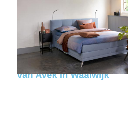
COLLECTIE
Een kleine greep uit de 
van Avek in Waalwijk