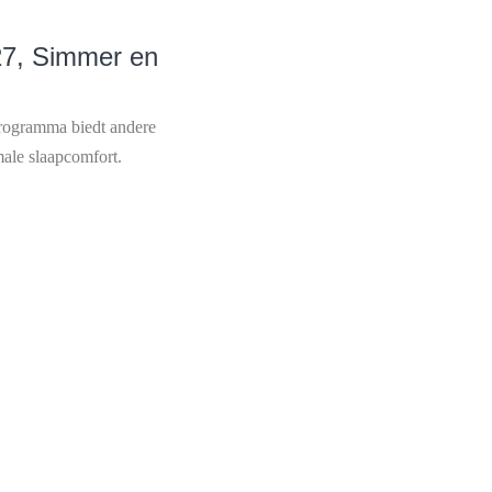
27, Simmer en
programma biedt andere
male slaapcomfort.