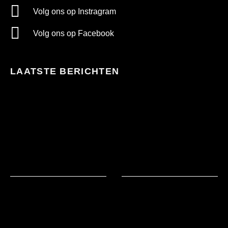
Volg ons op Instragram
Volg ons op Facebook
LAATSTE BERICHTEN
Te
warm
in
bed?
Natuurlijk!
Natuurlijk
slapen!