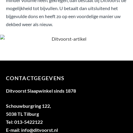
minder volume heeft gekregen, dan bestaat bij Ditvoorst de
mogelijkheid tot bijvullen. U betaalt dan uitsluitend het
bijgevulde dons en heeft zo op een voordelige manier uw
dekbed weer als nieuw.
CONTACTGEGEVENS
Ditvoorst Slaapwinkel sinds 1878
Schouwburgring 122,
5038 TL Tilburg
Tel: 013-5422122
E-mail: info@ditvoorst.nl