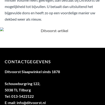
minder volume heeft gekregen, dan bestaat bij Ditvoorst de
mogelijkheid tot bijvullen. U betaalt dan uitsluitend het
bijgevulde dons en heeft zo op een voordelige manier uw
dekbed weer als nieuw.
CONTACTGEGEVENS
Ditvoorst Slaapwinkel sinds 1878
Schouwburgring 122,
5038 TL Tilburg
Tel: 013-5422122
E-mail: info@ditvoorst.nl