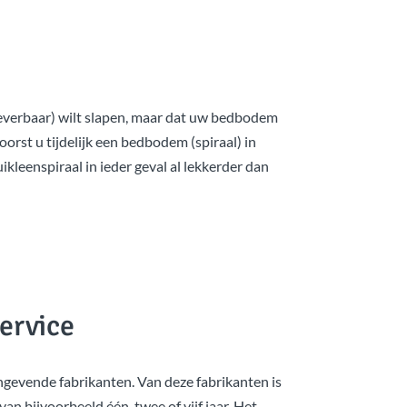
 leverbaar) wilt slapen, maar dat uw bedbodem
orst u tijdelijk een bedbodem (spiraal) in
leenspiraal in ieder geval al lekkerder dan
ervice
ngevende fabrikanten. Van deze fabrikanten is
n bijvoorbeeld één, twee of vijf jaar. Het