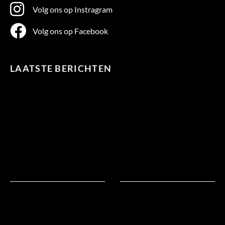
Volg ons op Instragram
Volg ons op Facebook
LAATSTE BERICHTEN
Te
warm
in
bed?
Natuurlijk!
Natuurlijk