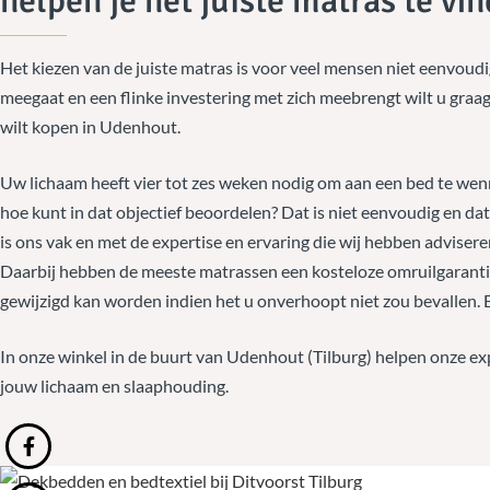
helpen je het juiste matras te vi
Het kiezen van de juiste matras is voor veel mensen niet eenvoud
meegaat en een flinke investering met zich meebrengt wilt u graa
wilt kopen in Udenhout.
Uw lichaam heeft vier tot zes weken nodig om aan een bed te wenn
hoe kunt in dat objectief beoordelen? Dat is niet eenvoudig en da
is ons vak en met de expertise en ervaring die wij hebben adviseren
Daarbij hebben de meeste matrassen een kosteloze omruilgarantie
gewijzigd kan worden indien het u onverhoopt niet zou bevallen. 
In onze winkel in de buurt van Udenhout (Tilburg) helpen onze exp
jouw lichaam en slaaphouding.