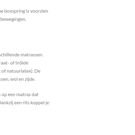
pe boxspring is voorzien
msbewegingen.
rschillende matrassen.
raat- of InSide
 of natuurlatex). De
oen, wol en zijde.
s op een matras dat
nkzij een rits koppel je