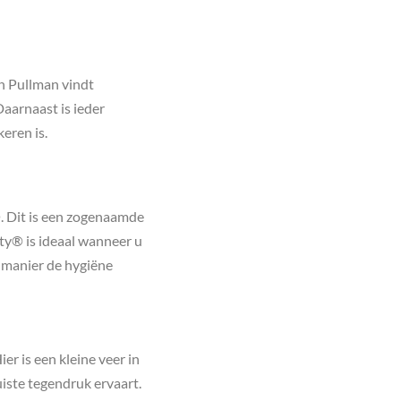
an Pullman vindt
aarnaast is ieder
eren is.
. Dit is een zogenaamde
ity® is ideaal wanneer u
e manier de hygiëne
er is een kleine veer in
juiste tegendruk ervaart.