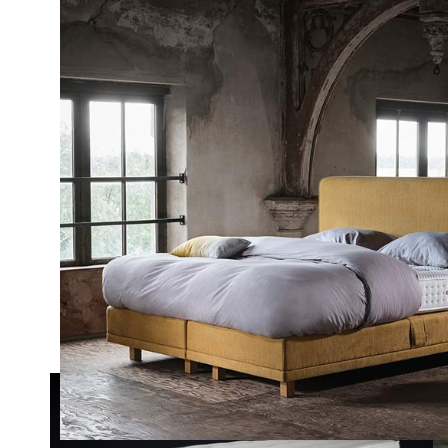
COLLECTIE
Een kleine greep uit de pr
van Pullman in Esbeek en