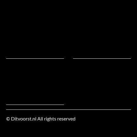
Te
warm
in
bed?
Natuurlijk!
Natuurlijk
slapen!
© Ditvoorst.nl All rights reserved
Werkgebied