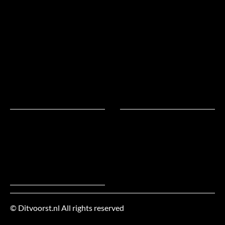
Te
warm
in
bed?
Natuurlijk!
Natuurlijk
slapen!
© Ditvoorst.nl All rights reserved