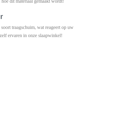
hoe dit materiaal gemaakt wordt!
r
soort traagschuim, wat reageert op uw
lf ervaren in onze slaapwinkel!