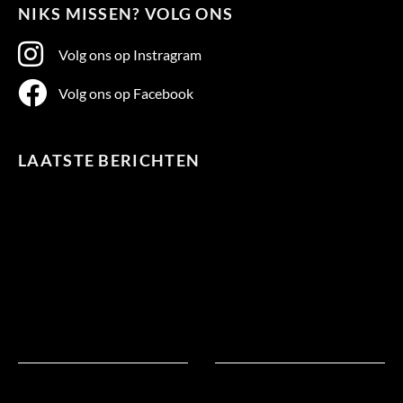
NIKS MISSEN? VOLG ONS
Volg ons op Instragram
Volg ons op Facebook
LAATSTE BERICHTEN
Te
warm
in
bed?